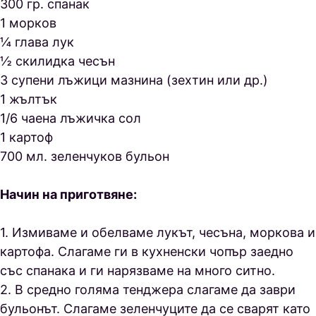
300 гр. спанак
1 морков
¼ глава лук
½ скилидка чесън
3 супени лъжици мазнина (зехтин или др.)
1 жълтък
1/6 чаена лъжичка сол
1 картоф
700 мл. зеленчуков бульон
Начин на приготвяне:
1. Измиваме и обелваме лукът, чесъна, моркова и
картофа. Слагаме ги в кухненски чопър заедно
със спанака и ги нарязваме на много ситно.
2. В средно голяма тенджера слагаме да заври
бульонът. Слагаме зеленчуците да се сварят като