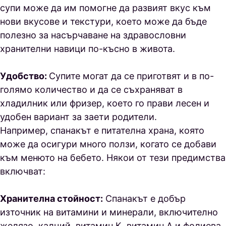
супи може да им помогне да развият вкус към
нови вкусове и текстури, което може да бъде
полезно за насърчаване на здравословни
хранителни навици по-късно в живота.
Удобство:
Супите могат да се приготвят и в по-
голямо количество и да се съхраняват в
хладилник или фризер, което го прави лесен и
удобен вариант за заети родители.
Например, спанакът е питателна храна, която
може да осигури много ползи, когато се добави
към менюто на бебето. Някои от тези предимства
включват:
Хранителна стойност:
Спанакът е добър
източник на витамини и минерали, включително
желязо, калций, витамин К, витамин А и фолиева