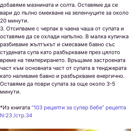
добавяме мазнината и солта. Оставяме да се
вари до пълно омекване на зеленчуците за около
20 минути.
3. Отсипваме с черпак в чаена чаша от супата и
оставяме да се охлади напълно. В малка купичка
разбиваме жълтъкът и смесваме бавно със
студената супа като разбъркваме през цялото
време на темперирането. Връщаме застроената
част към основната част от супата в тенджерата
като наливаме бавно и разбъркваме енергично.
Оставяме да поври супата за още около 3-5
минути.
*Из книгата
“103 рецепти за супер бебе” рецепта
N:23 /стр.34