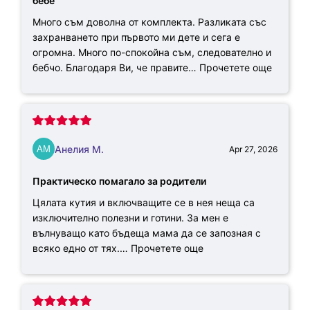
бебе
Много съм доволна от комплекта. Разликата със
захранването при първото ми дете и сега е
огромна. Много по-спокойна съм, следователно и
бебчо. Благодаря Ви, че правите…
Прочетете още
Анелия М.
Apr 27, 2026
Практическо помагало за родители
Цялата кутия и включващите се в нея неща са
изключително полезни и готини. За мен е
вълнуващо като бъдеща мама да се запозная с
всяко едно от тях.…
Прочетете още