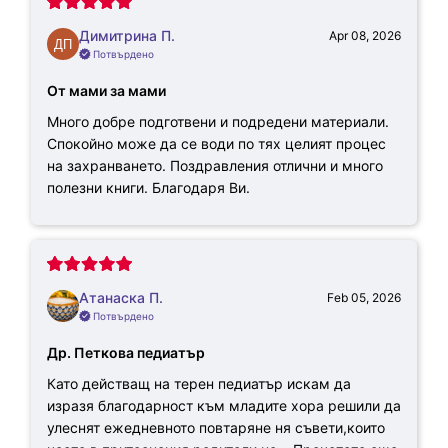
Димитрина П.
Apr 08, 2026
Потвърдено
От мами за мами
Много добре подготвени и подредени материали.
Спокойно може да се води по тях целият процес
на захранването. Поздравления отлични и много
полезни книги. Благодаря Ви.
Атанаска П.
Feb 05, 2026
Потвърдено
Др. Петкова педиатър
Като действащ на терен педиатър искам да
изразя благодарност към младите хора решили да
улеснят ежедневното повтаряне ня съвети,които