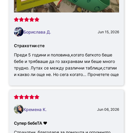
Борислава Д.
Jun 15, 2026
Страхотни сте
Преди 5 години и половина,когато баткото беше
бебе и трябваше да го захранвам ми беше много
трудно. Лутах се между различни таблици,статии
и какво ли още не. Но сега когато…
Прочетете още
Кремена К.
Jun 06, 2026
Супер бебеТА ❤️
Страхотни, благодаря за помощта и огромното