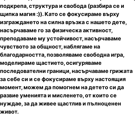
подкрепа, структура и свобода (разбира се и
щипка магия :)). Като се фокусираме върху
изграждането на силна връзка с нашето дете,
насърчаваме го за физическа активност,
преподаваме му устойчивост, насърчаваме
чувството за общност, наблягаме на
благодарността, позволяваме свободна игра,
моделираме щастието, осигуряваме
последователни граници, насърчаваме грижата
за себе си и се фокусираме върху настоящия
момент, можем да помогнем на детето си да
развие уменията и мисленето, от които се
нуждае, за да живее щастлив и пълноценен
живот.