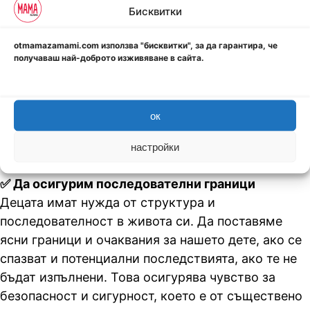
Бисквитки
✅ Модел на щастие
Децата се учат чрез пример, така че е важно
otmamazamami.com използва "бисквитки", за да гарантира, че
сами да моделираме щастието. Можем да дадем
получаваш най-доброто изживяване в сайта.
пример за щастието като практикуваме
позитивно мислене и изразяваме благодарност
пред детето си. Да показваме им, че се
ок
наслаждавате на живота и намираме щастието в
простите неща.
настройки
✅ Да осигурим последователни граници
Децата имат нужда от структура и
последователност в живота си. Да поставяме
ясни граници и очаквания за нашето дете, ако се
спазват и потенциални последствията, ако те не
бъдат изпълнени. Това осигурява чувство за
безопасност и сигурност, което е от съществено