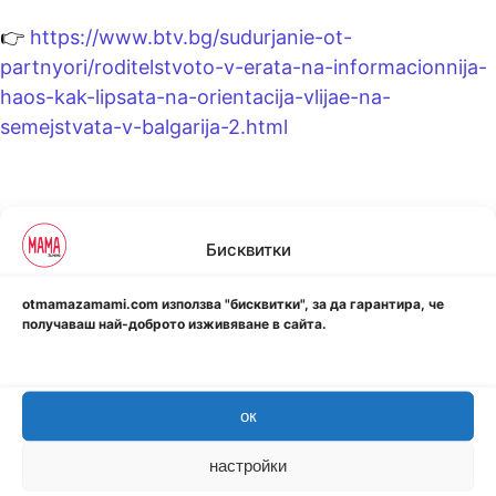
👉
https://www.btv.bg/sudurjanie-ot-
partnyori/roditelstvoto-v-erata-na-informacionnija-
haos-kak-lipsata-na-orientacija-vlijae-na-
semejstvata-v-balgarija-2.html
Виж как да подпомогнеш за развитието на
Бисквитки
твоето дете:
https://otmamazamami.com/komplekti/
otmamazamami.com използва "бисквитки", за да гарантира, че
получаваш най-доброто изживяване в сайта.
[yarpp]
ок
настройки