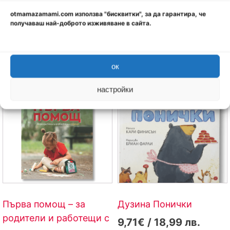
консултация с лекар или алерголог.
otmamazamami.com използва "бисквитки", за да гарантира, че
получаваш най-доброто изживяване в сайта.
Свързани продукти
ок
настройки
Първа помощ – за
Дузина Понички
родители и работещи с
9,71€ / 18,99 лв.