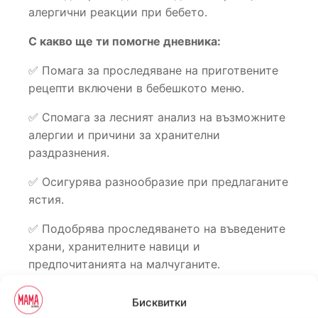
алергични реакции при бебето.
С какво ще ти помогне дневника:
✅ Помага за проследяване на приготвените
рецепти включени в бебешкото меню.
✅ Спомага за лесният анализ на възможните
алергии и причини за хранителни
раздразнения.
✅ Осигурява разнообразие при предлаганите
ястия.
✅ Подобрява проследяването на въведените
храни, хранителните навици и
предпочитанията на малчуганите.
✅ Предоставя бърз достъп до съхранената
Бисквитки
информация, при необходимост от